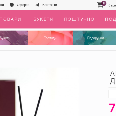
0
уки
Оферта
Контакти
0 грн
 ТОВАРИ
БУКЕТИ
ПОШТУЧНО
ПОД
Букети
Троянди
Подарунки
А
Д
7