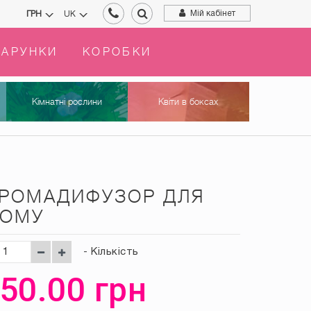
Мій кабінет
ГРН
UK
АРУНКИ
КОРОБКИ
Кімнатні рослини
Квіти в боксах
РОМАДИФУЗОР ДЛЯ
ОМУ
- Кількість
50.00
грн