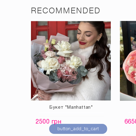
RECOMMENDED
Букет "Manhattan"
2500 грн
665
button_add_to_cart