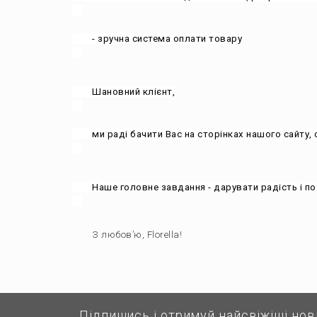
        - зручна система оплати товару

        Шановний клієнт,

        ми раді бачити Вас на сторінках нашого сайту, скористайтеся нашим сервісом і ми впевнені, що наступного разу Ви знову виберете нас.

        Наше головне завдання - дарувати радість і позитивні емоції нашим клієнтам!

        З любов’ю, Florella!

Підпишись і отримуй найсвіжіші нов