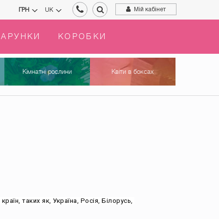
Мій кабінет
ГРН
UK
АРУНКИ
КОРОБКИ
Кімнатні рослини
Квіти в боксах