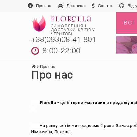
Про нас
Доставка
Оплата
Відг
ВСІ
ЗАМОВЛЕННЯ І
ДОСТАВКА
КВІТІВ У
ЧЕРНІГОВІ
+38(093)08 41 801
8:00-22:00
Про нас
Про нас
Florella - це інтернет-магазин з продажу кві
        На ринку квітів ми працюємо 2 роки. За час роботи нашими послугами скористалися більше 1000 осіб з декількох країн, таких як, Україна, Росія, Білорусь, 
Німеччина, Польща.
