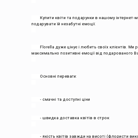
        Купити квіти та подарунки в нашому інтернет-магазині можна щодня. Ми працюємо без вихідних і свят, щоб Ви могли замовити квіти близькій вам людині і 
подарувати їй незабутні емоції.

        Florella дуже цінує і любить своїх клієнтів. Ми робимо все для поліпшення нашого сервісу доставки квітів. Адже це потрібно для того, щоб отримувач відчув 
максимально позитивні емоції від подарованого Ва
        Основні переваги:

        - смачні та доступні ціни

        - швидка доставка квітів в строк

        - якість квітів завжди на висоті (флористи використовують для створення наших букетів свіжозрізані квіти)
