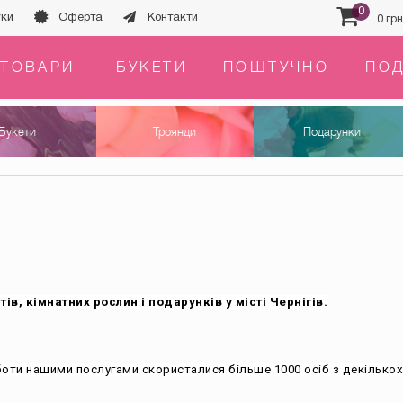
0
уки
Оферта
Контакти
0 грн
 ТОВАРИ
БУКЕТИ
ПОШТУЧНО
ПОД
Букети
Троянди
Подарунки
тів, кімнатних рослин і подарунків у місті Чернігів.