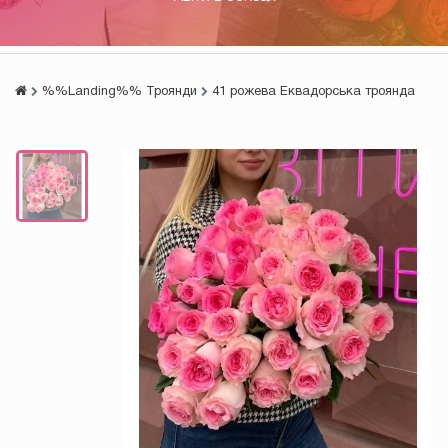
%%Landing%% Троянди
41 рожева Еквадорська троянда